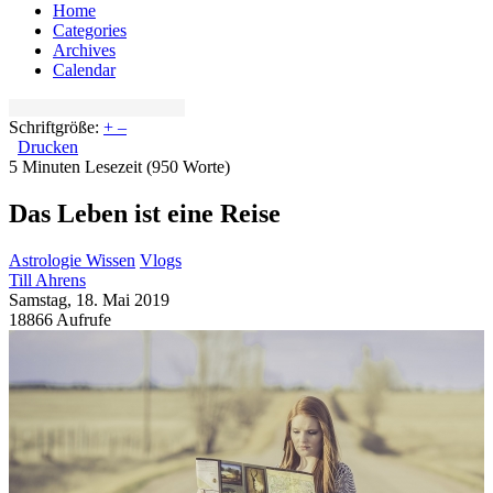
Home
Categories
Archives
Calendar
Schriftgröße:
+
–
Drucken
5 Minuten Lesezeit
(950 Worte)
Das Leben ist eine Reise
Astrologie Wissen
Vlogs
Till Ahrens
Samstag, 18. Mai 2019
18866 Aufrufe