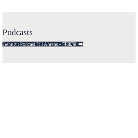
Podcasts
Gehe zu Podcast Till Ahrens • 莊萬富 ⮕
Wir sind, was wir denken. Alles, was wir sind,
entsteht in unseren Gedanken. Mit unseren
Gedanken erschaffen wir die Welt.