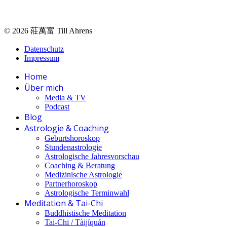
© 2026 莊萬富 Till Ahrens
Datenschutz
Impressum
Home
Über mich
Media & TV
Podcast
Blog
Astrologie & Coaching
Geburtshoroskop
Stundenastrologie
Astrologische Jahresvorschau
Coaching & Beratung
Medizinische Astrologie
Partnerhoroskop
Astrologische Terminwahl
Meditation & Tai-Chi
Buddhistische Meditation
Tai-Chi / Tàijíquán