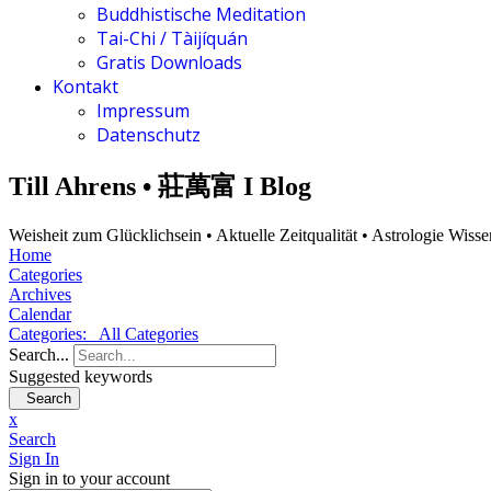
Buddhistische Meditation
Tai-Chi / Tàijíquán
Gratis Downloads
Kontakt
Impressum
Datenschutz
Till Ahrens • 莊萬富 I Blog
Weisheit zum Glücklichsein • Aktuelle Zeitqualität • Astrologie Wiss
Home
Categories
Archives
Calendar
Categories:
All Categories
Search...
Suggested keywords
Search
x
Search
Sign In
Sign in to your account