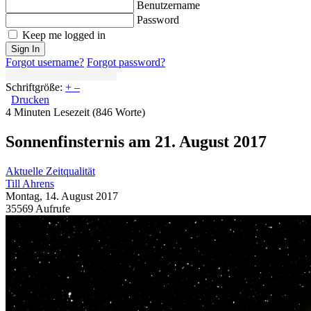
Benutzername
Password
Keep me logged in
Sign In
Forgot username?
Forgot password?
Schriftgröße:
+
–
Drucken
4 Minuten Lesezeit
(846 Worte)
Sonnenfinsternis am 21. August 2017
Aktuelle Zeitqualität
Till Ahrens
Montag, 14. August 2017
35569 Aufrufe