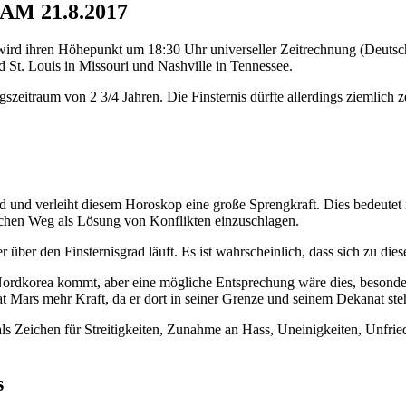
M 21.8.2017
wird ihren Höhepunkt um 18:30 Uhr universeller Zeitrechnung (Deutsch
d St. Louis in Missouri und Nashville in Tennessee.
eitraum von 2 3/4 Jahren. Die Finsternis dürfte allerdings ziemlich ze
d und verleiht diesem Horoskop eine große Sprengkraft. Dies bedeute
ischen Weg als Lösung von Konflikten einzuschlagen.
über den Finsternisgrad läuft. Es ist wahrscheinlich, dass sich zu diese
rdkorea kommt, aber eine mögliche Entsprechung wäre dies, besonders 
at Mars mehr Kraft, da er dort in seiner Grenze und seinem Dekanat ste
als Zeichen für Streitigkeiten, Zunahme an Hass, Uneinigkeiten, Unfri
s