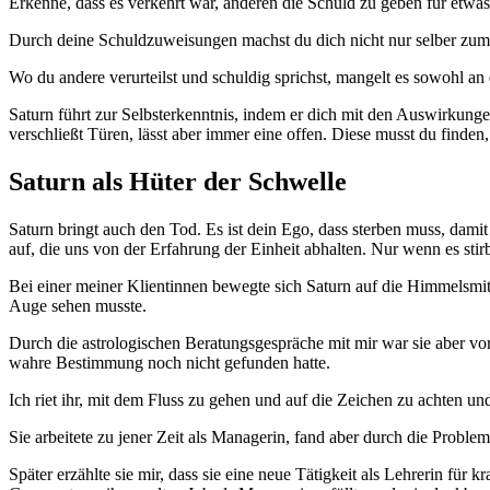
Erkenne, dass es verkehrt war, anderen die Schuld zu geben für etwas,
Durch deine Schuldzuweisungen machst du dich nicht nur selber zum O
Wo du andere verurteilst und schuldig sprichst, mangelt es sowohl an
Saturn führt zur Selbsterkenntnis, indem er dich mit den Auswirkunge
verschließt Türen, lässt aber immer eine offen. Diese musst du finde
Saturn als Hüter der Schwelle
Saturn bringt auch den Tod. Es ist dein Ego, dass sterben muss, damit
auf, die uns von der Erfahrung der Einheit abhalten. Nur wenn es st
Bei einer meiner Klientinnen bewegte sich Saturn auf die Himmelsmitt
Auge sehen musste.
Durch die astrologischen Beratungsgespräche mit mir war sie aber vorbe
wahre Bestimmung noch nicht gefunden hatte.
Ich riet ihr, mit dem Fluss zu gehen und auf die Zeichen zu achten un
Sie arbeitete zu jener Zeit als Managerin, fand aber durch die Probl
Später erzählte sie mir, dass sie eine neue Tätigkeit als Lehrerin für 