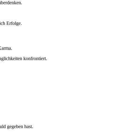
 überdenken.
ich Erfolge.
Karma.
glichkeiten konfrontiert.
ld gegeben hast.