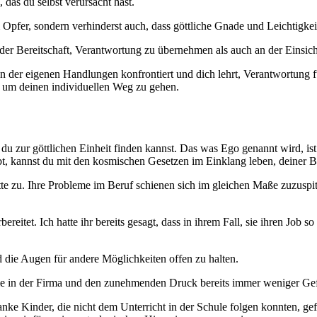
 das du selbst verursacht hast.
pfer, sondern verhinderst auch, dass göttliche Gnade und Leichtigkei
 der Bereitschaft, Verantwortung zu übernehmen als auch an der Einsicht
n der eigenen Handlungen konfrontiert und dich lehrt, Verantwortung f
n, um deinen individuellen Weg zu gehen.
 du zur göttlichen Einheit finden kannst. Das was Ego genannt wird, ist
irbt, kannst du mit den kosmischen Gesetzen im Einklang leben, deiner
e zu. Ihre Probleme im Beruf schienen sich im gleichen Maße zuzuspitz
reitet. Ich hatte ihr bereits gesagt, dass in ihrem Fall, sie ihren Job 
d die Augen für andere Möglichkeiten offen zu halten.
eme in der Firma und den zunehmenden Druck bereits immer weniger Gefa
kranke Kinder, die nicht dem Unterricht in der Schule folgen konnten, gef