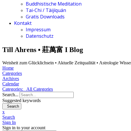
Buddhistische Meditation
Tai-Chi / Tàijíquán
Gratis Downloads
Kontakt
Impressum
Datenschutz
Till Ahrens • 莊萬富 I Blog
Weisheit zum Glücklichsein • Aktuelle Zeitqualität • Astrologie Wiss
Home
Categories
Archives
Calendar
Categories:
All Categories
Search...
Suggested keywords
Search
x
Search
Sign In
Sign in to your account