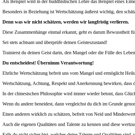
Als Beispiel wird in der buddhistischen Lehre das Beispiel eines Eim
Besonders in Beziehung ist Wertschätzung äußerst wichtig, den schätze
Denn was wir nicht schätzen, werden wir langfristig verlieren.
Diese Zusammenhänge einmal erkannt, geht es darum Bewusstheit für
Sei stets achtsam und überprüfe deinen Geisteszustand!
Trainierst du deinen Geist darin, den Mangel oder die Fülle des Le
Du entscheidest! Übernimm Verantwortung!
Ehrliche Wertschätzung befreit uns vom Mangel und ermöglicht Heil
Wertschätzung, Achtung, Respekt und Anerkennung bewirken, dass du
In der chinesischen Philosophie wird immer wieder betont, dass Glü
Wenn du andere beneidest, dann vergleichst du dich im Grunde genom
Einen anderen wirklich zu schätzen, befreit von Neid und Minderwerti
Auch die eigenen Qualitäten und Talente zu kennen und diese wertzusc
Falls du nicht sicher bist, welches deine Talente und Qualitäten sind