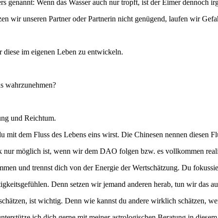
ers genannt: Wenn das Wasser auch nur tropft, ist der Eimer dennoch i
n wir unseren Partner oder Partnerin nicht genügend, laufen wir Gefahr
 diese im eigenen Leben zu entwickeln.
bens wahrzunehmen?
ung und Reichtum.
 mit dem Fluss des Lebens eins wirst. Die Chinesen nennen diesen F
ck nur möglich ist, wenn wir dem DAO folgen bzw. es vollkommen reali
men und trennst dich von der Energie der Wertschätzung. Du fokussie
gkeitsgefühlen. Denn setzen wir jemand anderen herab, tun wir das auc
hätzen, ist wichtig. Denn wie kannst du andere wirklich schätzen, wen
, unterstütze ich dich gerne mit meiner astrologischen Beratung in die