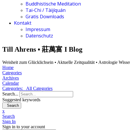
Buddhistische Meditation
Tai-Chi / Tàijíquán
Gratis Downloads
Kontakt
Impressum
Datenschutz
Till Ahrens • 莊萬富 I Blog
Weisheit zum Glücklichsein • Aktuelle Zeitqualität • Astrologie Wiss
Home
Categories
Archives
Calendar
Categories:
All Categories
Search...
Suggested keywords
Search
x
Search
Sign In
Sign in to your account