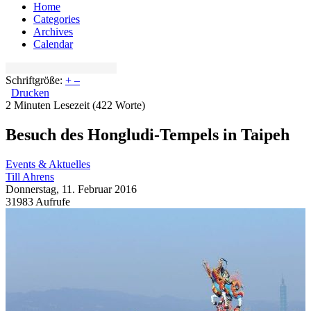
Home
Categories
Archives
Calendar
Schriftgröße:
+
–
Drucken
2 Minuten Lesezeit
(422 Worte)
Besuch des Hongludi-Tempels in Taipeh
Events & Aktuelles
Till Ahrens
Donnerstag, 11. Februar 2016
31983 Aufrufe