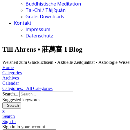
Buddhistische Meditation
Tai-Chi / Tàijíquán
Gratis Downloads
Kontakt
Impressum
Datenschutz
Till Ahrens • 莊萬富 I Blog
Weisheit zum Glücklichsein • Aktuelle Zeitqualität • Astrologie Wiss
Home
Categories
Archives
Calendar
Categories:
All Categories
Search...
Suggested keywords
Search
x
Search
Sign In
Sign in to your account