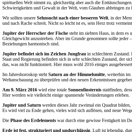
spirituellen Welt nimmt zu, gleichzeitig aber auch die Enttäuschungen
Schwierigkeiten und Gewalt in der Welt, vom Glauben abbringen zu l
Wir sollten unsere
Sehnsucht nach einer besseren Welt
, in der Men
und nach Rache schreit. Nicht so leicht ist es, sein Herz trotz vermei
Jupiter der Herrscher der Fische
steht im siebten Haus, in dem es 
Gleichgewicht anzustreben. Aber im Grunde genommen sollte jeder – n
Beziehungen harmonisch sind.
Jupiter befindet sich im Zeichen Jungfrau
in schlechtem Zustand. 
Staat und Regierung befinden sich in sehr schlechten Zustand, der si
das, was nicht funktioniert. Hier muss wohl 2016 einiges ausgebesser
Im Jahreshoroskop steht
Saturn an der Himmelsmitte
, weiterhin im
Weltanschauung zu überprüfen und den neuen Erkenntnissen gegeben
Am 9. März 2016
wird eine totale
Sonnenfinsternis
stattfinden, des
Hier werden wir vielleicht einige spannende Veränderungen erleben.
Jupiter und Saturn
werden dieses Jahr zweimal ein Quadrat bilden
Es wird viel zu Ende gehen, vieles wird sich auflösen, und neue Wege
Die
Phase des Erdelements
war durch eine gewisse Festigkeit im Den
Erde ist fest, strukturiert und undurchlässig
. Luft ist lebendig, d