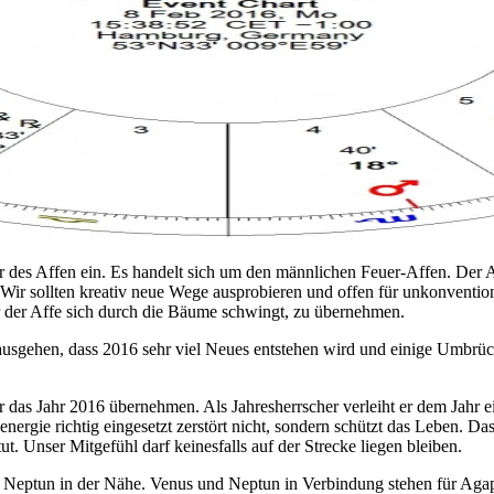
ahr des Affen ein. Es handelt sich um den männlichen Feuer-Affen. Der A
Wir sollten kreativ neue Wege ausprobieren und offen für unkonvention
er der Affe sich durch die Bäume schwingt, zu übernehmen.
sgehen, dass 2016 sehr viel Neues entstehen wird und einige Umbrüche 
 das Jahr 2016 übernehmen. Als Jahresherrscher verleiht er dem Jahr ei
nergie richtig eingesetzt zerstört nicht, sondern schützt das Leben.
t. Unser Mitgefühl darf keinesfalls auf der Strecke liegen bleiben.
Neptun in der Nähe. Venus und Neptun in Verbindung stehen für Agape,