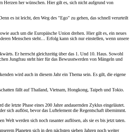
om Herzen her wünschen. Hier gilt es, sich nicht aufgrund von
enn es ist leicht, den Weg des "Ego" zu gehen, das schnell verurteilt
owie auch um die Europäische Union drehen. Hier gilt es, ein neues
nderen Menschen steht… Erfolg kann sich nur einstellen, wenn unsere
wärts. Er herrscht gleichzeitig über das 1. Und 10. Haus. Sowohl
Zeichen Jungfrau steht hier für das Bewusstwerden von Mängeln und
enden wird auch in diesem Jahr ein Thema sein. Es gilt, die eigene
schatten fällt auf Thailand, Vietnam, Hongkong, Taipeh und Tokio.
rd die letzte Phase eines 200 Jahre andauernden Zyklus eingeläutet.
der sich auflöst, bevor das Luftelement die Regentschaft übernimmt.
elt werden sich noch rasanter auflösen, als sie es bis jetzt taten.
 unserem Planeten sich in den nächsten sieben Jahren noch weiter