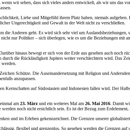
, wenn wir sehen, dass sich vieles anders entwickelt, als wir uns das v
assen.
schlichkeit, Liebe und Mitgefühl ihrem Platz haben, niemals aufgeben. D
ntlicher Ungerechtigkeit und Gewalt in der Welt nicht zu verschließen.
um die Anderen geht. Es wird sich sehr viel um Auslandsbeziehungen, s
icht nur Politiker – sich überlegen, wie es um die Beziehungen mit a
Darüber hinaus bewegt er sich von der Erde aus gesehen auch noch rück
ch durch die Rückläufigkeit Jupiters weiter verschlechtern wird. Das 
t werden.
 Zeichen Schütze. Die Auseinandersetzung mit Religion und Andersdenk
enfalls anzupassen.
sen Kernschatten auf Südostasien und Indonesien fallen wird. Der Halb
, einmal am
23. März
und ein weiteres Mal am
26. Mai 2016
. Damit wi
 werden noch nicht ersichtlich sein. Es ist der Bezug zum Erdelement, 
ken und im Erleben gekennzeichnet. Die Grenzen unserer globalisierten W
urchlässig, flexibel und grenzenlos. So gesehen werden die Grenzen auf