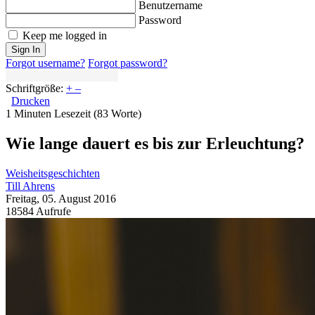
Benutzername
Password
Keep me logged in
Sign In
Forgot username?
Forgot password?
Schriftgröße:
+
–
Drucken
1 Minuten Lesezeit
(83 Worte)
Wie lange dauert es bis zur Erleuchtung?
Weisheitsgeschichten
Till Ahrens
Freitag, 05. August 2016
18584 Aufrufe