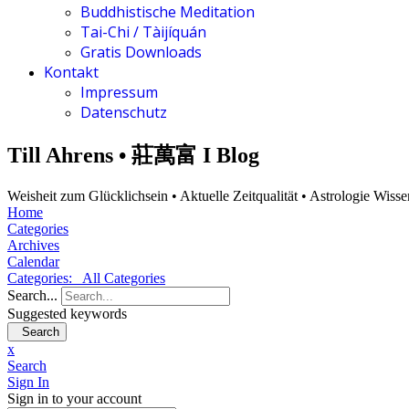
Buddhistische Meditation
Tai-Chi / Tàijíquán
Gratis Downloads
Kontakt
Impressum
Datenschutz
Till Ahrens • 莊萬富 I Blog
Weisheit zum Glücklichsein • Aktuelle Zeitqualität • Astrologie Wiss
Home
Categories
Archives
Calendar
Categories:
All Categories
Search...
Suggested keywords
Search
x
Search
Sign In
Sign in to your account