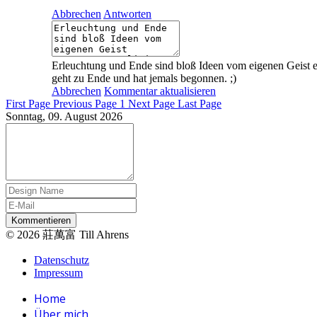
Abbrechen
Antworten
Erleuchtung und Ende sind bloß Ideen vom eigenen Geist erso
geht zu Ende und hat jemals begonnen. ;)
Abbrechen
Kommentar aktualisieren
First Page
Previous Page
1
Next Page
Last Page
Sonntag, 09. August 2026
Kommentieren
© 2026 莊萬富 Till Ahrens
Datenschutz
Impressum
Home
Über mich