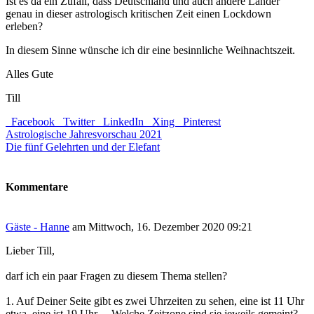
Ist es da ein Zufall, dass Deutschland und auch andere Länder
genau in dieser astrologisch kritischen Zeit einen Lockdown
erleben?
In diesem Sinne wünsche ich dir eine besinnliche Weihnachtszeit.
Alles Gute
Till
Facebook
Twitter
LinkedIn
Xing
Pinterest
Astrologische Jahresvorschau 2021
Die fünf Gelehrten und der Elefant
Kommentare
Gäste - Hanne
am Mittwoch, 16. Dezember 2020 09:21
Lieber Till,
darf ich ein paar Fragen zu diesem Thema stellen?
1. Auf Deiner Seite gibt es zwei Uhrzeiten zu sehen, eine ist 11 Uhr
etwa, eine ist 19 Uhr… Welche Zeitzone sind sie jeweils gemeint?