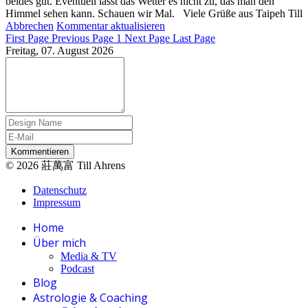
beides gut. Eventuell lässt das Wetter es nicht zu, das man den
Himmel sehen kann. Schauen wir Mal. Viele Grüße aus Taipeh Till
Abbrechen
Kommentar aktualisieren
First Page
Previous Page
1
Next Page
Last Page
Freitag, 07. August 2026
Kommentieren
© 2026 莊萬富 Till Ahrens
Datenschutz
Impressum
Home
Über mich
Media & TV
Podcast
Blog
Astrologie & Coaching