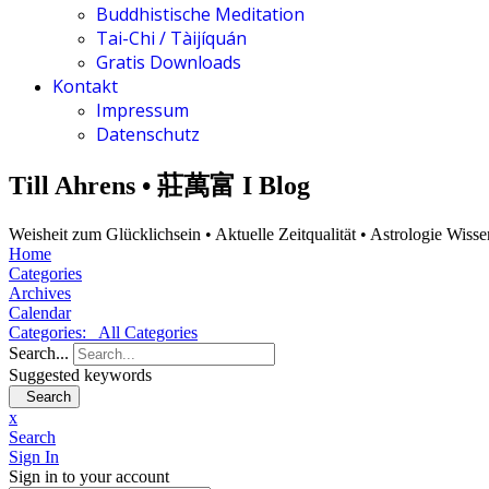
Buddhistische Meditation
Tai-Chi / Tàijíquán
Gratis Downloads
Kontakt
Impressum
Datenschutz
Till Ahrens • 莊萬富 I Blog
Weisheit zum Glücklichsein • Aktuelle Zeitqualität • Astrologie Wiss
Home
Categories
Archives
Calendar
Categories:
All Categories
Search...
Suggested keywords
Search
x
Search
Sign In
Sign in to your account