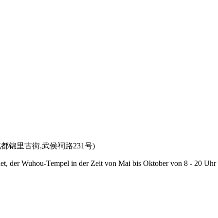
 China (成都锦里古街,武侯祠路231号)
net, der Wuhou-Tempel in der Zeit von Mai bis Oktober von 8 - 20 Uhr