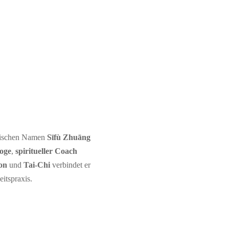
esischen Namen
Sīfù Zhuāng
loge
,
spiritueller Coach
on
und
Tai-Chi
verbindet er
eitspraxis.