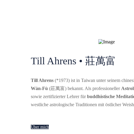
Till Ahrens • 莊萬富
Till Ahrens
(*1973) ist in Taiwan unter seinem chin
Wàn-Fù
(莊萬富) bekannt. Als professioneller
Astro
sowie zertifizierter Lehrer für
buddhistische Meditati
westliche astrologische Traditionen mit östlicher Weish
Über mich